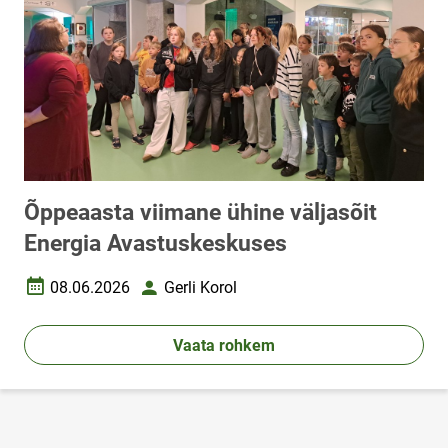
Õppeaasta viimane ühine väljasõit
Energia Avastuskeskuses
08.06.2026
Gerli Korol
Loomise kuupäev
Autor
Vaata rohkem