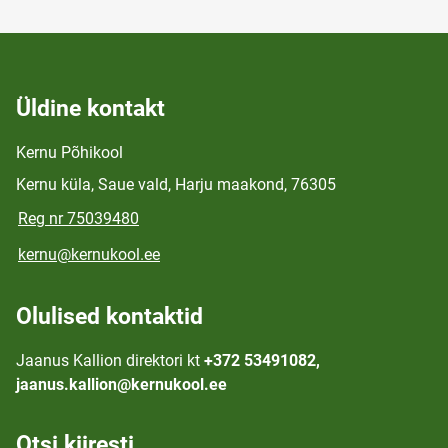
Üldine kontakt
Kernu Põhikool
Kernu küla, Saue vald, Harju maakond, 76305
Reg nr 75039480
kernu@kernukool.ee
Olulised kontaktid
Jaanus Kallion direktori kt
+372 53491082,
jaanus.kallion@kernukool.ee
Otsi kiiresti