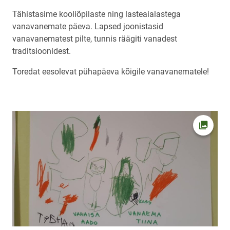
Tähistasime kooliõpilaste ning lasteaialastega
vanavanemate päeva. Lapsed joonistasid
vanavanematest pilte, tunnis räägiti vanadest
traditsioonidest.
Toredat eesolevat pühapäeva kõigile vanavanematele!
Ava fot