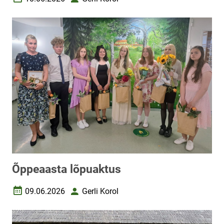
Loomise kuupäev
Autor
Õppeaasta lõpuaktus
09.06.2026
Gerli Korol
Loomise kuupäev
Autor