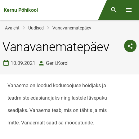
Kernu Põhikool
Otsing
Menüü
Jälglink
Avaleht
Uudised
Vanavanematepäev
Vanavanematepäev
Loomise kuupäev
autor
10.09.2021
Gerli.Korol
Vanaema on loodud kodusoojuse hoidjaks ja
teadmiste edasiandjaks ning lastele lävepaku
seadjaks. Vanaema teab, mis on tähtis ja mis
mitte. Vanaemalt saad sa mõõdutunde.