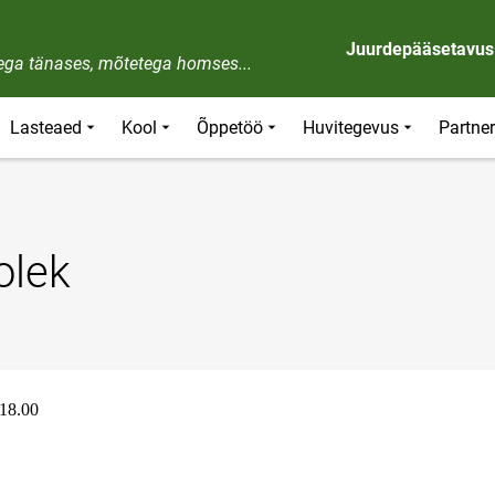
Juurdepääsetavus
dega tänases, mõtetega homses...
Lasteaed
Kool
Õppetöö
Huvitegevus
Partner
olek
 18.00