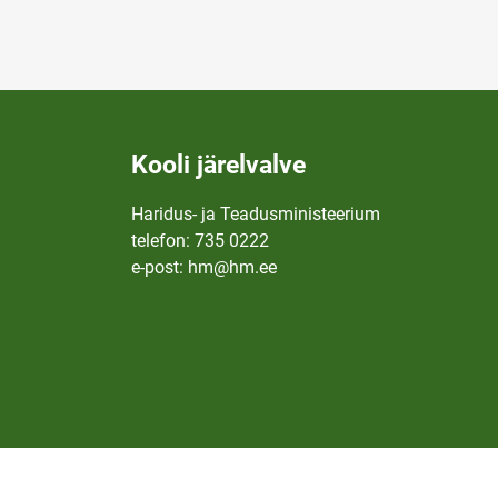
Kooli järelvalve
Haridus- ja Teadusministeerium
telefon: 735 0222
e-post: hm@hm.ee