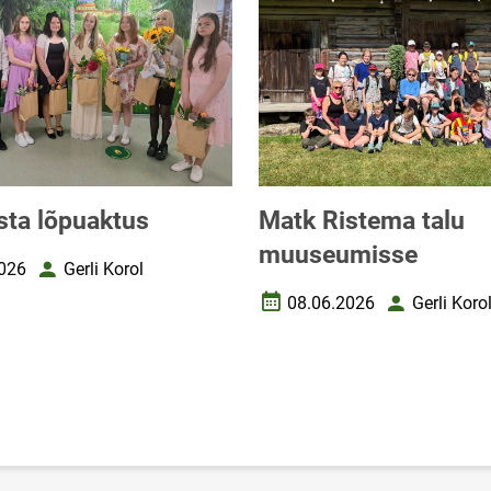
ta lõpuaktus
Matk Ristema talu
muuseumisse
026
Gerli Korol
uupäev
Autor
08.06.2026
Gerli Koro
Loomise kuupäev
Autor