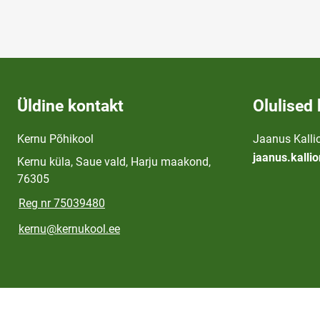
Üldine kontakt
Olulised 
Kernu Põhikool
Jaanus Kallio
jaanus.kalli
Kernu küla, Saue vald, Harju maakond,
76305
Reg nr 75039480
kernu@kernukool.ee