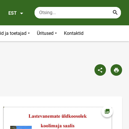
EST
id ja toetajad
Üritused
Kontaktid
Ava foto