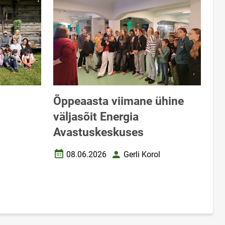
Õppeaasta viimane ühine
väljasõit Energia
Avastuskeskuses
l
08.06.2026
Gerli Korol
Loomise kuupäev
Autor