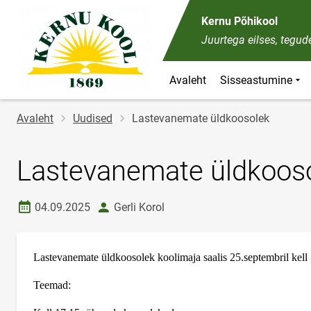
Kernu Põhikool
Juurtega eilses, tegu
Avaleht
Sisseastumine
Jälglink
Avaleht
Uudised
Lastevanemate üldkoosolek
Lastevanemate üldkoos
Loomise kuupäev
autor
04.09.2025
Gerli Korol
Lastevanemate üldkoosolek koolimaja saalis 25.septembril kell
Teemad: