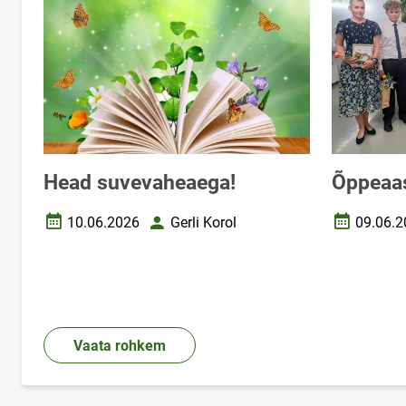
Head suvevaheaega!
Õppeaas
10.06.2026
Gerli Korol
09.06.2
Loomise kuupäev
Autor
Loomise k
Vaata rohkem