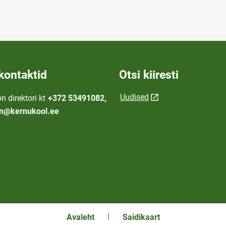
kontaktid
Otsi kiiresti
Uudised
n direktori kt
+372 53491082,
on@kernukool.ee
Avaleht
Saidikaart