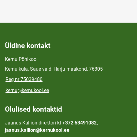
Üldine kontakt
Kernu Põhikool
Kernu küla, Saue vald, Harju maakond, 76305
Reg nr 75039480
kernu@kernukool.ee
Olulised kontaktid
Jaanus Kallion direktori kt
+372 53491082,
jaanus.kallion@kernukool.ee