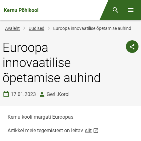
Kernu Põhikool
Otsing
Menüü
Jälglink
Avaleht
Uudised
Euroopa innovaatilise õpetamise auhind
Euroopa
innovaatilise
õpetamise auhind
Loomise kuupäev
autor
17.01.2023
Gerli.Korol
Kernu kooli märgati Euroopas.
link opens on new pa
Artikkel meie tegemistest on leitav
siit